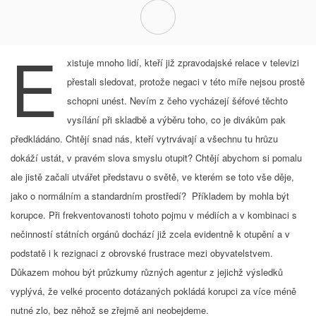
E
xistuje mnoho lidí, kteří již zpravodajské relace v televizi
přestali sledovat, protože negaci v této míře nejsou prostě
schopni unést. Nevím z čeho vycházejí šéfové těchto
vysílání při skladbě a výběru toho, co je divákům pak
předkládáno. Chtějí snad nás, kteří vytrvávají a všechnu tu hrůzu
dokáží ustát, v pravém slova smyslu otupit? Chtějí abychom si pomalu
ale jistě začali utvářet představu o světě, ve kterém se toto vše děje,
jako o normálním a standardním prostředí? Příkladem by mohla být
korupce. Při frekventovanosti tohoto pojmu v médiích a v kombinaci s
nečinností státních orgánů dochází již zcela evidentně k otupění a v
podstatě i k rezignaci z obrovské frustrace mezi obyvatelstvem.
Důkazem mohou být průzkumy různých agentur z jejichž výsledků
vyplývá, že velké procento dotázaných pokládá korupci za více méně
nutné zlo, bez něhož se zřejmě ani neobejdeme.