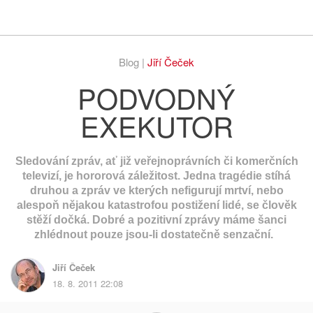
Respekt
Vy
Blog |
Jiří Čeček
PODVODNÝ
EXEKUTOR
Sledování zpráv, ať již veřejnoprávních či komerčních
televizí, je hororová záležitost. Jedna tragédie stíhá
druhou a zpráv ve kterých nefigurují mrtví, nebo
alespoň nějakou katastrofou postižení lidé, se člověk
stěží dočká. Dobré a pozitivní zprávy máme šanci
zhlédnout pouze jsou-li dostatečně senzační.
Jiří Čeček
18. 8. 2011 22:08