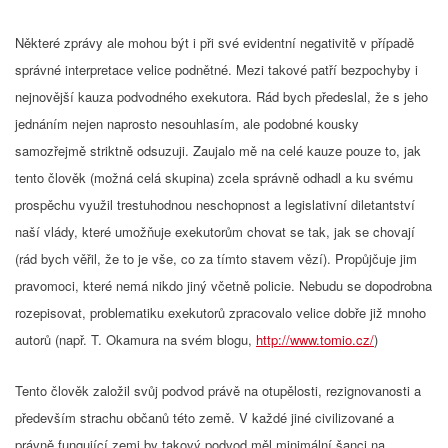
Některé zprávy ale mohou být i při své evidentní negativitě v případě
správné interpretace velice podnětné. Mezi takové patří bezpochyby i
nejnovější kauza podvodného exekutora. Rád bych předeslal, že s jeho
jednáním nejen naprosto nesouhlasím, ale podobné kousky
samozřejmě striktně odsuzuji. Zaujalo mě na celé kauze pouze to, jak
tento člověk (možná celá skupina) zcela správně odhadl a ku svému
prospěchu využil trestuhodnou neschopnost a legislativní diletantství
naší vlády, které umožňuje exekutorům chovat se tak, jak se chovají
(rád bych věřil, že to je vše, co za tímto stavem vězí). Propůjčuje jim
pravomoci, které nemá nikdo jiný včetně policie. Nebudu se dopodrobna
rozepisovat, problematiku exekutorů zpracovalo velice dobře již mnoho
autorů (např. T. Okamura na svém blogu,
http://www.tomio.cz/
)
Tento člověk založil svůj podvod právě na otupělosti, rezignovanosti a
především strachu občanů této země. V každé jiné civilizované a
právně fungující zemi by takový podvod měl minimální šanci na