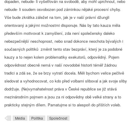
dopaden, nebude- li vyšetřován na svobodě, aby mohl uprchnout, nebo
nebude- li soudem osvobozen pod záminkou nějaké procesní chyby.
Vše bude zkrátka záležet na tom, jak je v naší právní džungli
orientovaný a jakými možnostmi disponuje. Nás by tato kauza měla
především motivovat k zamyšlení, zda není společensky daleko
nebezpečnější neschopnost, nebo snad dokonce neochota bývalých i
současných politiků změnit tento stav bezpráví, který je za podobné
kauzy a to nejen kolem problematiky exekutorů, odpovědný. Pojem
odpovědnost obecně nemá v naší novodobé historii téměř žádnou
tradici a zdá se, že se brzy vytratí docela. Měli bychom velice pečlivě
sledovat a vyhodnocovat, co kdo před volbami sliboval a jak svoje sliby
dodržuje. (Ne)vymahatelnost práva v České republice se již stává
mezinárodním pojmem a jsou za ni odpovědny obě velké strany a to
prakticky stejným dílem. Pamatujme si to alespoň do příštích voleb.
Média
Politika
Společnost