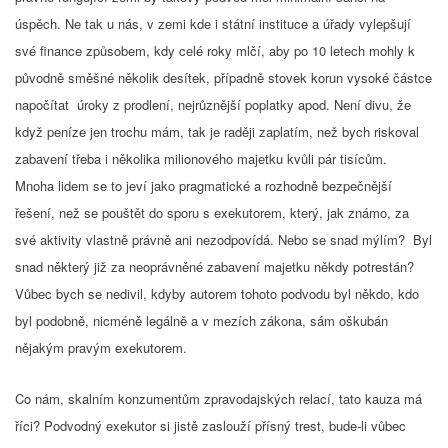
úspěch. Ne tak u nás, v zemi kde i státní instituce a úřady vylepšují
své finance způsobem, kdy celé roky mlčí, aby po 10 letech mohly k
původně směšné několik desítek, případně stovek korun vysoké částce
napočítat úroky z prodlení, nejrůznější poplatky apod. Není divu, že
když peníze jen trochu mám, tak je raději zaplatím, než bych riskoval
zabavení třeba i několika milionového majetku kvůli pár tisícům.
Mnoha lidem se to jeví jako pragmatické a rozhodně bezpečnější
řešení, než se pouštět do sporu s exekutorem, který, jak známo, za
své aktivity vlastně právně ani nezodpovídá. Nebo se snad mýlím? Byl
snad některý již za neoprávněné zabavení majetku někdy potrestán?
Vůbec bych se nedivil, kdyby autorem tohoto podvodu byl někdo, kdo
byl podobně, nicméně legálně a v mezích zákona, sám oškubán
nějakým pravým exekutorem.
Co nám, skalním konzumentům zpravodajských relací, tato kauza má
říci? Podvodný exekutor si jistě zaslouží přísný trest, bude-li vůbec